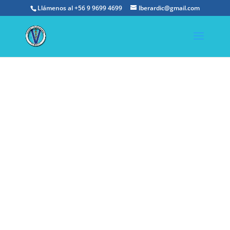
Llámenos al
+56 9 9699 4699
lberardic@gmail.com